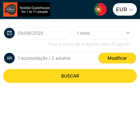
EUR
Ficar a partir de
9 agosto
para
10 agosto
1 acomodação / 2 adultos
Modificar