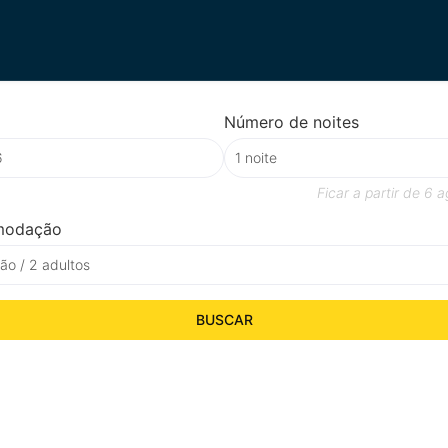
Número de noites
Ficar a partir de
6 a
modação
o / 2 adultos