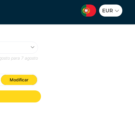
EUR
gosto
para
7 agosto
Modificar