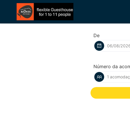
De
Número da aco
1 acomodaçã