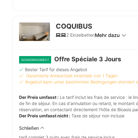
COQUIBUS
Mehr dazu
2 Einzelbetten
Offre Spéciale 3 Jours
SONDERANGEBOT
Bester Tarif für dieses Angebot
Garantierte Antwortzeit innerhalb von 1 Tagen
Angebot kann unter bestimmten Bedingungen storniert
Der Preis umfasst :
Le tarif inclut les frais de service : le linge de maison en coton BIO (couette, draps, serviettes de toilette) et le ménage
de fin de séjour. En cas d'annulation ou retard, le montant 
réservation, en contactant directement l'hôte de Bloasis p
Der Preis umfasst nicht :
Taxe de séjour non incluse
Schließen
tarif complet 3 nuits avec frais de service inclus