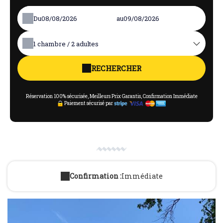
Du
au
1
chambre /
2
adultes
RECHERCHER
Réservation 100% sécurisée, Meilleurs Prix Garantis, Confirmation Immédiate
Paiement sécurisé par
Confirmation :
Immédiate