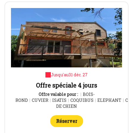
Jusqu'au
31 déc. 27
Offre spéciale 4 jours
Offre valable pour :
|
BOIS-
ROND
|
CUVIER
|
ISATIS
|
COQUIBUS
|
ELEPHANT
|
CU
DE CHIEN
Réserver