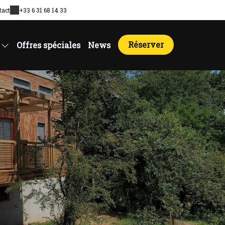
tact
+33 6 31 68 14 33
Réserver
Offres spéciales
News