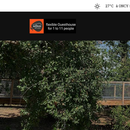
27°C
à ONCY