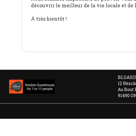
découvrir le meilleur de la vie locale et de 
Á très bientôt !
BLOASI
12 Résid
Au Bout 
91490 O