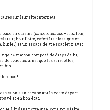
raires sur leur site internet)
 base en cuisine (casseroles, couverts, four,
lateur, bouilloire, cafetière classique et
e, huile..) et un espace de vie spacieux avec
linge de maison composé de draps de lit,
sse de couettes ainsi que les serviettes,
on bio.
le-nous !
ices et on s'en occupe après votre départ.
rouvé et en bon état.
ueillir dans notre gîte, pour vous faire