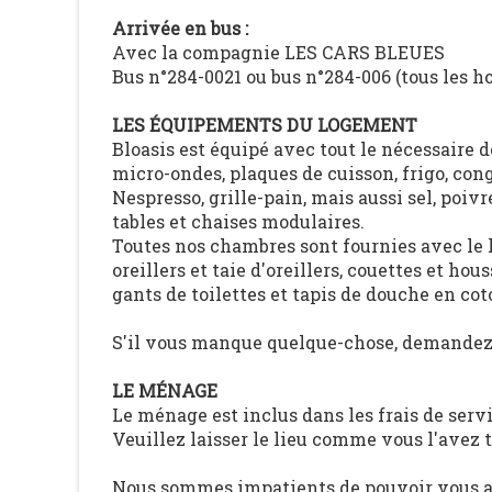
Arrivée en bus :
Avec la compagnie LES CARS BLEUES
Bus n°284-0021 ou bus n°284-006 (tous les ho
LES ÉQUIPEMENTS DU LOGEMENT
Bloasis est équipé avec tout le nécessaire de
micro-ondes, plaques de cuisson, frigo, congé
Nespresso, grille-pain, mais aussi sel, poivr
tables et chaises modulaires.
Toutes nos chambres sont fournies avec le 
oreillers et taie d'oreillers, couettes et hou
gants de toilettes et tapis de douche en cot
S'il vous manque quelque-chose, demandez-
LE MÉNAGE
Le ménage est inclus dans les frais de serv
Veuillez laisser le lieu comme vous l'avez t
Nous sommes impatients de pouvoir vous acc