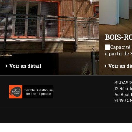
BOIS-R
Capacité
à partir de
Voir en détail
Voir en dé
BLOASI
12 Résid
Au Bout 
91490 O