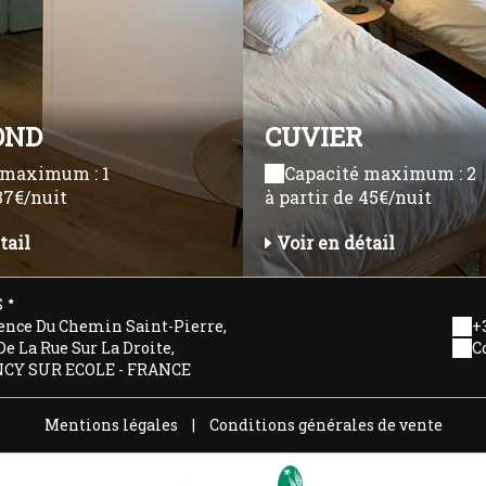
OND
CUVIER
 maximum : 1
Capacité maximum : 2
 37€/nuit
à partir de 45€/nuit
tail
Voir en détail
S
ence Du Chemin Saint-Pierre,
+3
De La Rue Sur La Droite,
C
NCY SUR ECOLE - FRANCE
Mentions légales
|
Conditions générales de vente