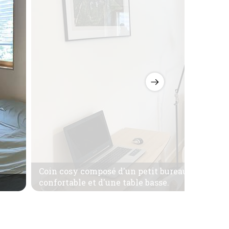
Coin cosy composé d'un petit bureau et sa chais
confortable et d'une table basse.