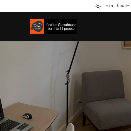
27°C
à ONCY