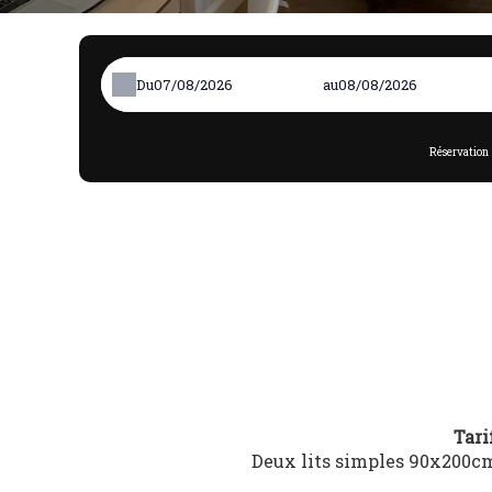
Du
au
Réservation 
Tari
Deux lits simples 90x200cm,