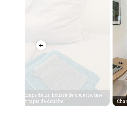
mposé de draps de lit, housse de couette, taie
tte de bain et tapis de douche.
Cha