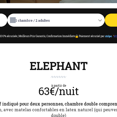
1
chambre /
2
adultes
100% sécurisée, Meilleurs Prix Garantis, Confirmation Immédiate
Paiement sécurisé par
ELEPHANT
à partir de
63€/nuit
f indiqué pour deux personnes, chambre double compren
 avec matelas confortables en latex naturel (qui peuven
double)