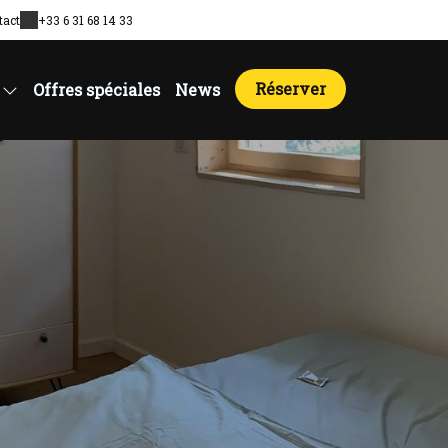
tact
+33 6 31 68 14 33
Réserver
Offres spéciales
News